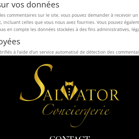
 sur vos données
 des commentaires sur le site, vous pouvez demander à recevoir un 
t, incluant celles que vous nous avez fournies. Vous pouvez éga
as en compte les données stockées à des fins administratives, léga
oyées
rifiés à l’aide d’un service automatisé de détection des commentai