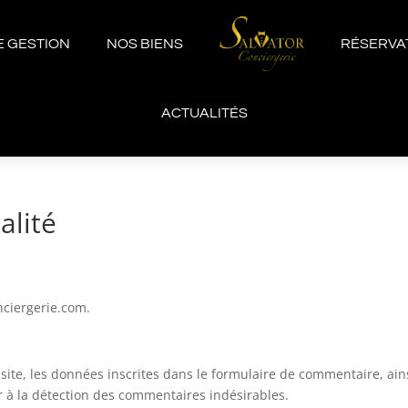
 GESTION
NOS BIENS
RÉSERVA
ACTUALITÉS
alité
onciergerie.com.
te, les données inscrites dans le formulaire de commentaire, ainsi 
r à la détection des commentaires indésirables.