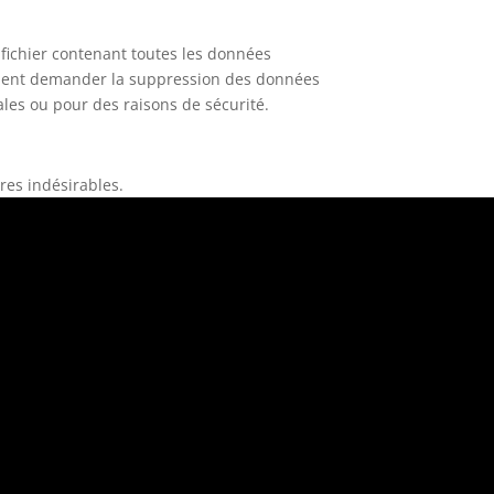
fichier contenant toutes les données
lement demander la suppression des données
les ou pour des raisons de sécurité.
res indésirables.